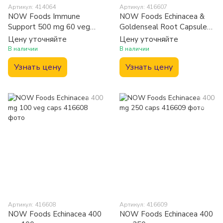
Артикул: 414064
Артикул: 416607
NOW Foods Immune
NOW Foods Echinacea &
Support 500 mg 60 veg
Goldenseal Root Capsules
caps (Укрепление
100 caps
Цену уточняйте
Цену уточняйте
иммунитета)
В наличии
В наличии
Узнать цену
Узнать цену
Артикул: 416608
Артикул: 416609
NOW Foods Echinacea 400
NOW Foods Echinacea 400