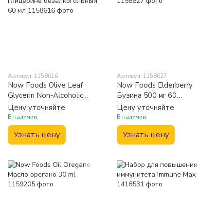
Артикул: 1158616
Артикул: 1158627
Now Foods Olive Leaf
Now Foods Elderberry
Glycerin Non-Alcoholic
Бузина 500 мг 60
Эктракт оливкового листа
растительных капсул
Цену уточняйте
Цену уточняйте
в глицерине
В наличии
В наличии
безалкогольный 60 мл
Узнать цену
Узнать цену