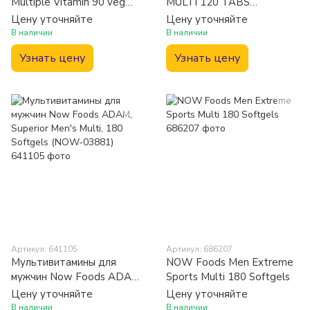
Multiple Vitamin 90 veg
MULTI 120 TABS
caps
Мультивитамины для
Цену уточняйте
Цену уточняйте
мужчин
В наличии
В наличии
Узнать цену
Узнать цену
Артикул: 641105
Артикул: 686207
Мультивитамины для
NOW Foods Men Extreme
мужчин Now Foods ADAM,
Sports Multi 180 Softgels
Superior Men's Multi, 180
Цену уточняйте
Цену уточняйте
Softgels (NOW-03881)
В наличии
В наличии