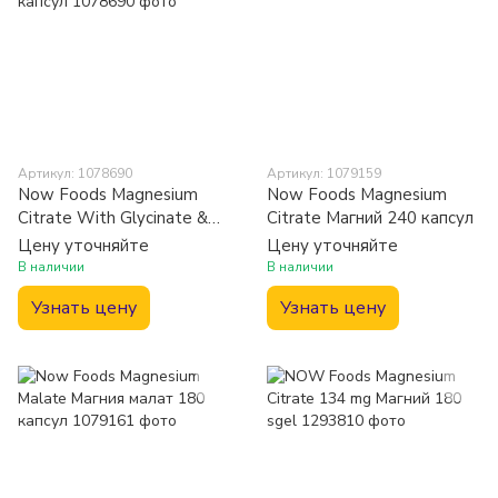
Артикул: 1078690
Артикул: 1079159
Now Foods Magnesium
Now Foods Magnesium
Citrate With Glycinate &
Citrate Магний 240 капсул
Malate Цитрат магния 180
Цену уточняйте
Цену уточняйте
капсул
В наличии
В наличии
Узнать цену
Узнать цену