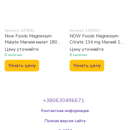
Артикул: 1079161
Артикул: 1293810
Now Foods Magnesium
NOW Foods Magnesium
Malate Магния малат 180
Citrate 134 mg Магний 180
капсул
sgel
Цену уточняйте
Цену уточняйте
В наличии
В наличии
Узнать цену
Узнать цену
+380630496671
Контактная информация
Полная версия сайта