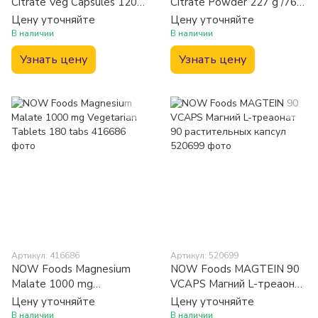
Citrate Veg Capsules 120
Citrate Powder 227 g /76
caps
servings/ Pure
Цену уточняйте
Цену уточняйте
В наличии
В наличии
Узнать цену
Узнать цену
Артикул: 416686
Артикул: 520699
NOW Foods Magnesium
NOW Foods MAGTEIN 90
Malate 1000 mg
VCAPS Магний L-треаонат
Vegetarian Tablets 180
90 растительных капсул
Цену уточняйте
Цену уточняйте
tabs
В наличии
В наличии