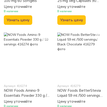
100 mg 60 Softgels
25 mg Veg Capsules 90
caps
Цену уточняйте
Цену уточняйте
В наличии
В наличии
Узнать цену
Узнать цену
Артикул: 416274
Артикул: 416279
NOW Foods Amino-9
NOW Foods BetterStevia
Essentials Powder 330 g /
Liquid 59 ml /500 servings/
59 servings
Black Chocolate
Цену уточняйте
Цену уточняйте
В наличии
В наличии