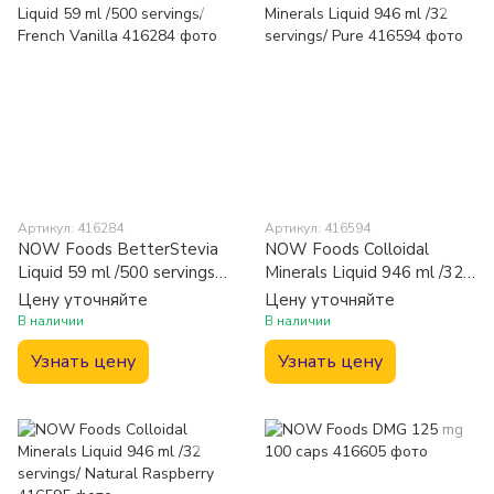
Артикул: 416284
Артикул: 416594
NOW Foods BetterStevia
NOW Foods Colloidal
Liquid 59 ml /500 servings/
Minerals Liquid 946 ml /32
French Vanilla
servings/ Pure
Цену уточняйте
Цену уточняйте
В наличии
В наличии
Узнать цену
Узнать цену