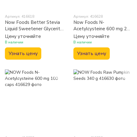
Артикул: 416618
Артикул: 416628
Now Foods Better Stevia
Now Foods N-
Liquid Sweetener Glycerite
Acetylcysteine 600 mg 250
237 ml
caps
Цену уточняйте
Цену уточняйте
В наличии
В наличии
Узнать цену
Узнать цену