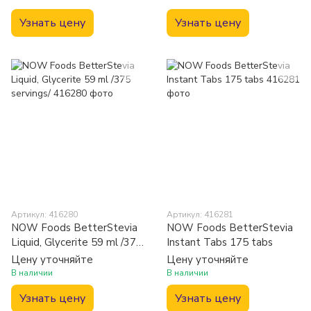
Узнать цену
Узнать цену
Артикул: 416280
Артикул: 416281
NOW Foods BetterStevia
NOW Foods BetterStevia
Liquid, Glycerite 59 ml /375
Instant Tabs 175 tabs
servings/
Цену уточняйте
Цену уточняйте
В наличии
В наличии
Узнать цену
Узнать цену