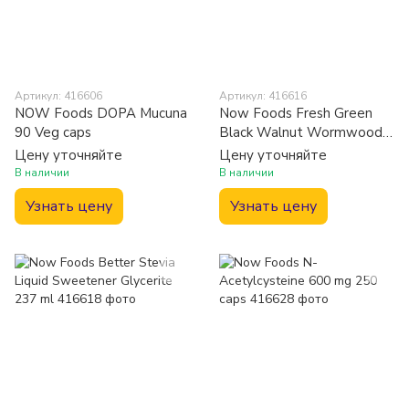
Артикул: 416606
Артикул: 416616
NOW Foods DOPA Mucuna
Now Foods Fresh Green
90 Veg caps
Black Walnut Wormwood
Complex 60 ml
Цену уточняйте
Цену уточняйте
В наличии
В наличии
Узнать цену
Узнать цену