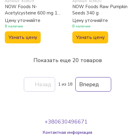
Артикул: 416629
Артикул: 416630
NOW Foods N-
NOW Foods Raw Pumpkin
Acetylcysteine 600 mg 100
Seeds 340 g
caps
Цену уточняйте
Цену уточняйте
В наличии
В наличии
Узнать цену
Узнать цену
Показать еще 20 товаров
Назад
Вперед
1
из 18
+380630496671
Контактная информация