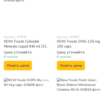
Артикул: 416595
Артикул: 416605
NOW Foods Colloidal
NOW Foods DMG 125 mg
Minerals Liquid 946 ml /32
100 caps
servings/ Natural Raspberry
Цену уточняйте
Цену уточняйте
В наличии
В наличии
Узнать цену
Узнать цену