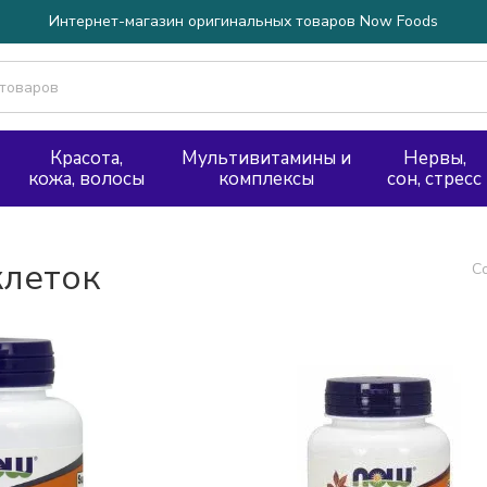
Интернет-магазин оригинальных товаров Now Foods
Красота,
Мультивитамины и
Нервы,
кожа, волосы
комплексы
сон, стресс
клеток
С