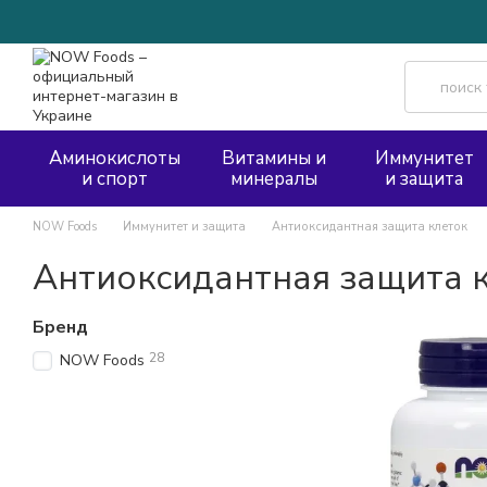
Перейти к основному контенту
Аминокислоты
Витамины и
Иммунитет
и спорт
минералы
и защита
NOW Foods
Иммунитет и защита
Антиоксидантная защита клеток
Антиоксидантная защита 
Бренд
28
NOW Foods