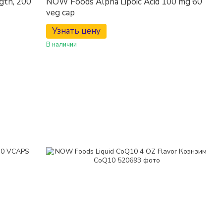
gth, 200
NOW Foods Alpha Lipoic Acid 100 mg 60
veg cap
Узнать цену
В наличии