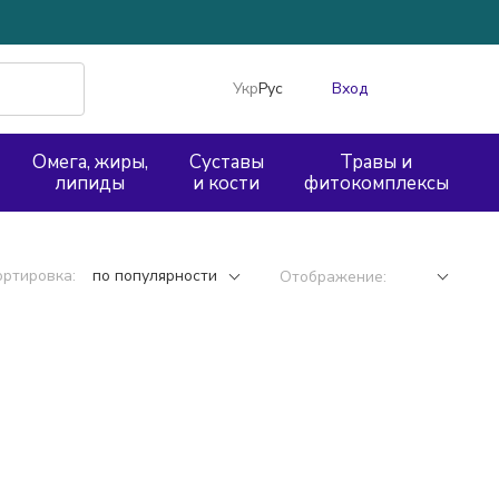
Укр
Рус
Вход
Омега, жиры,
Суставы
Травы и
липиды
и кости
фитокомплексы
ортировка:
по популярности
Отображение: