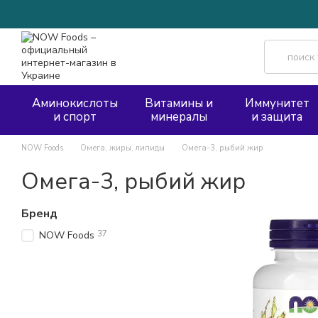
Перейти к основному контенту
Аминокислоты
Витамины и
Иммунитет
и спорт
минералы
и защита
NOW Foods
Омега, жиры, липиды
Омега-3, рыбий жир
Омега-3, рыбий жир
Бренд
37
NOW Foods