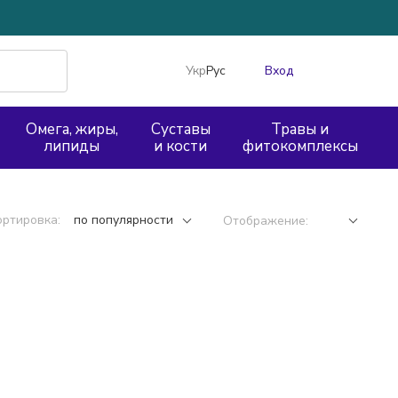
Укр
Рус
Вход
Омега, жиры,
Суставы
Травы и
липиды
и кости
фитокомплексы
ортировка:
по популярности
Отображение: