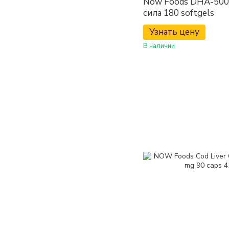
Now Foods DHA-500
сила 180 softgels
Узнать цену
В наличии