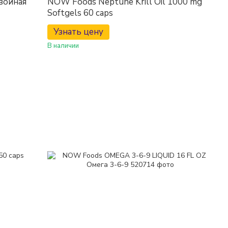
войная
NOW Foods Neptune Krill Oil 1000 mg
Softgels 60 caps
Узнать цену
В наличии