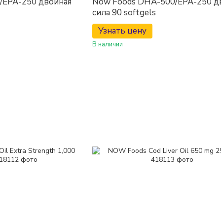
/EPA-250 двойная
Now Foods DHA-500/EPA-250 д
сила 90 softgels
Узнать цену
В наличии