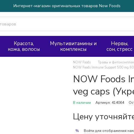
Интернет-магазин оригинальных товаров Now Foods
Красота,
Мультивитамины и
Нервы,
кожа, волосы
комплексы
сон, стресс
NOW Foods
Травы и фитокомпле
NOW Foods Immune Support 500 mg 60
NOW Foods I
veg caps (Ук
В наличии
Артикул: 414064
Ос
Цену уточняйт
Войти
для отображения нак
%