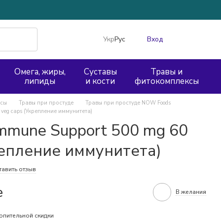
Укр
Рус
Вход
Омега, жиры,
Суставы
Травы и
липиды
и кости
фитокомплексы
ксы
Травы при простуде
Травы при простуде NOW Foods
 veg caps (Укрепление иммунитета)
mmune Support 500 mg 60
репление иммунитета)
тавить отзыв
е
В желания
опительной скидки