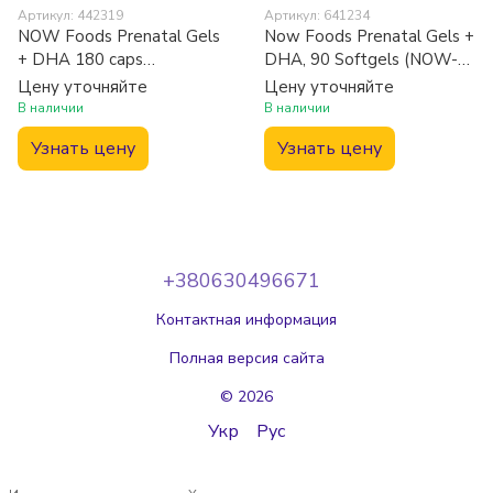
Артикул: 442319
Артикул: 641234
NOW Foods Prenatal Gels
Now Foods Prenatal Gels +
+ DHA 180 caps
DHA, 90 Softgels (NOW-
(Витамины для
03809)
Цену уточняйте
Цену уточняйте
беременных с рыбьим
В наличии
В наличии
жиром)
Узнать цену
Узнать цену
+380630496671
Контактная информация
Полная версия сайта
© 2026
Укр
Рус