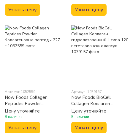
Узнать цену
Узнать цену
Артикул: 1052559
Артикул: 1079157
Now Foods Collagen
Now Foods BioCell
Peptides Powder
Collagen Коллаген
Коллагеновые пептиды
гидролизованный II типа
Цену уточняйте
Цену уточняйте
227 г
120 вегетарианских
В наличии
В наличии
капсул
Узнать цену
Узнать цену