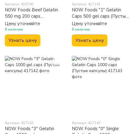
Артикул: 416740
Артикул: 417141
NOW Foods Beef Gelatin
NOW Foods "1" Gelatin
550 mg 200 caps
Caps 500 gel caps (Пустые
(Гидролизат желатина)
капсулы)
Цену уточняйте
Цену уточняйте
В наличии
В наличии
Узнать цену
Узнать цену
Артикул: 417142
Артикул: 417143
NOW Foods "3" Gelatin
NOW Foods "0" Single