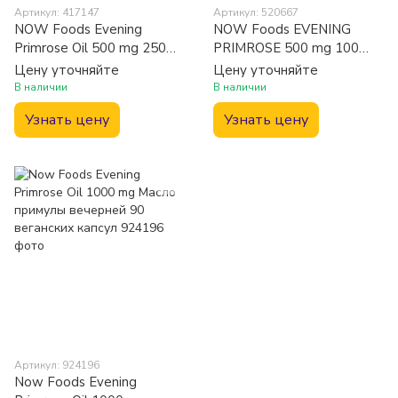
Артикул: 417147
Артикул: 520667
NOW Foods Evening
NOW Foods EVENING
Primrose Oil 500 mg 250
PRIMROSE 500 mg 100
caps (Масло вечерней
SGELS Масло примулы
Цену уточняйте
Цену уточняйте
примулы)
вечерней
В наличии
В наличии
Узнать цену
Узнать цену
Артикул: 924196
Now Foods Evening