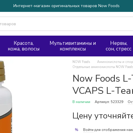
Интернет-магазин оригинальных товаров Now Foods
Красота,
Мультивитамины и
Нервы,
кожа, волосы
комплексы
сон, стресс
NOW Foods
Аминокислоты и спор
Отдельные аминокислоты NOW Food
Now Foods L-
VCAPS L-Теа
В наличии
Артикул: 523329
Ос
Цену уточняйт
Войти
для отображения нак
%