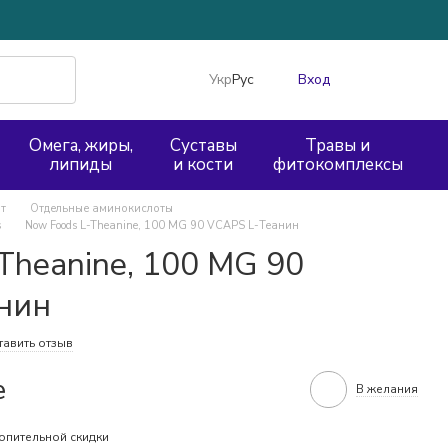
Укр
Рус
Вход
Омега, жиры,
Суставы
Травы и
липиды
и кости
фитокомплексы
т
Отдельные аминокислоты
s
Now Foods L-Theanine, 100 MG 90 VCAPS L-Теанин
Theanine, 100 MG 90
нин
тавить отзыв
е
В желания
опительной скидки