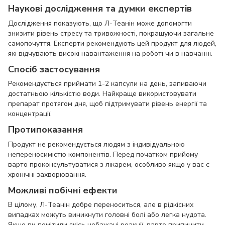
Наукові дослідження та думки експертів
Дослідження показують, що Л-Теанін може допомогти
знизити рівень стресу та тривожності, покращуючи загальне
самопочуття. Експерти рекомендують цей продукт для людей,
які відчувають високі навантаження на роботі чи в навчанні.
Спосіб застосування
Рекомендується приймати 1-2 капсули на день, запиваючи
достатньою кількістю води. Найкраще використовувати
препарат протягом дня, щоб підтримувати рівень енергії та
концентрації.
Протипоказання
Продукт не рекомендується людям з індивідуальною
непереносимістю компонентів. Перед початком прийому
варто проконсультуватися з лікарем, особливо якщо у вас є
хронічні захворювання.
Можливі побічні ефекти
В цілому, Л-Теанін добре переноситься, але в рідкісних
випадках можуть виникнути головні болі або легка нудота.
Якщо ви помітили якісь небажані реакції, варто припинити