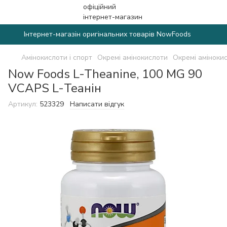
Інтернет-магазін оригінальних товарів NowFoods
Амінокислоти і спорт
Окремі амінокислоти
Окремі аміноки
Now Foods L-Theanine, 100 MG 90
VCAPS L-Теанін
Артикул:
523329
Написати відгук