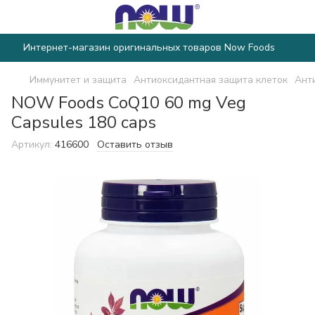
Интернет-магазин оригинальных товаров Now Foods
Иммунитет и защита
Антиоксидантная защита клеток
Ант
NOW Foods CoQ10 60 mg Veg
Capsules 180 caps
Артикул:
416600
Оставить отзыв