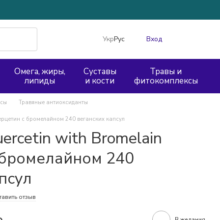
Укр
Рус
Вход
Омега, жиры,
Суставы
Травы и
липиды
и кости
фитокомплексы
ксы
Травяные антиоксиданты
Кверцетин с бромелайном 240 веганских капсул
ercetin with Bromelain
 бромелайном 240
псул
тавить отзыв
е
В желания