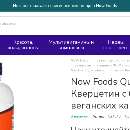
Интернет-магазин оригинальных товаров Now Foods
Красота,
Мультивитамины и
Нервы,
кожа, волосы
комплексы
сон, стресс
NOW Foods
Травы и фитокомпле
Травяные антиоксиданты NOW Foods
Now Foods Quercetin with Bromelain 
Now Foods Qu
Кверцетин с
веганских ка
В наличии
Артикул: 827870
Ос
Цену уточняйт