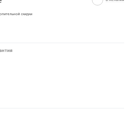
опительной скидки
антия