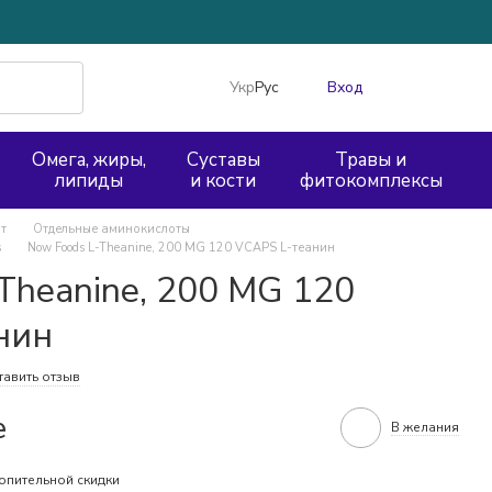
Укр
Рус
Вход
Омега, жиры,
Суставы
Травы и
липиды
и кости
фитокомплексы
т
Отдельные аминокислоты
s
Now Foods L-Theanine, 200 MG 120 VCAPS L-теанин
Theanine, 200 MG 120
нин
тавить отзыв
е
В желания
опительной скидки