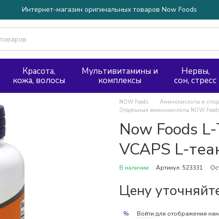
Интернет-магазин оригинальных товаров Now Foods
Красота,
Мультивитамины и
Нервы,
кожа, волосы
комплексы
сон, стресс
NOW Foods
Аминокислоты и спор
Отдельные аминокислоты NOW Food
Now Foods L-
VCAPS L-теа
В наличии
Артикул: 523331
Ос
Цену уточняйт
Войти
для отображения нак
%