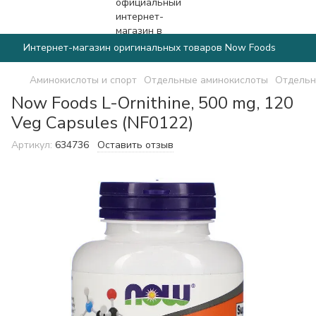
Интернет-магазин оригинальных товаров Now Foods
Аминокислоты и спорт
Отдельные аминокислоты
Отдельн
Now Foods L-Ornithine, 500 mg, 120
Veg Capsules (NF0122)
Артикул:
634736
Оставить отзыв