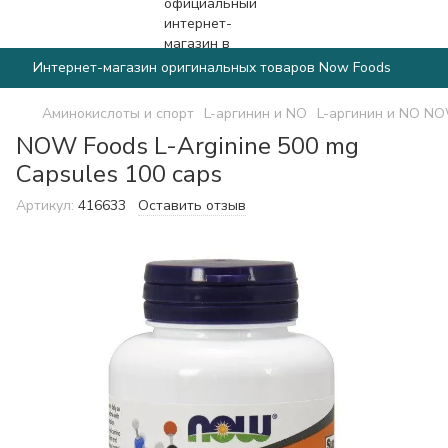
Интернет-магазин оригинальных товаров Now Foods
Аминокислоты и спорт
L-аргинин и NO
L-аргинин и NO N
NOW Foods L-Arginine 500 mg
Capsules 100 caps
Артикул:
416633
Оставить отзыв