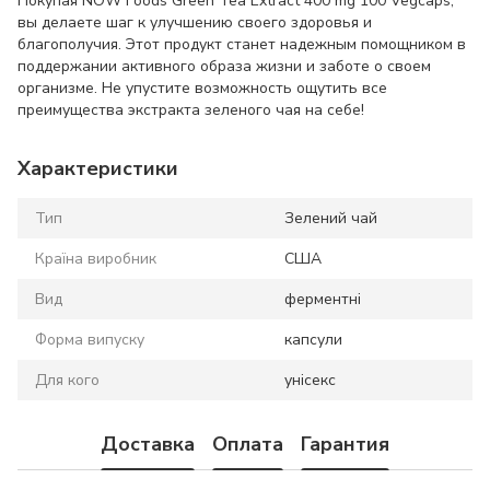
Покупая NOW Foods Green Tea Extract 400 mg 100 Vegcaps,
вы делаете шаг к улучшению своего здоровья и
благополучия. Этот продукт станет надежным помощником в
поддержании активного образа жизни и заботе о своем
организме. Не упустите возможность ощутить все
преимущества экстракта зеленого чая на себе!
Характеристики
Тип
Зелений чай
Країна виробник
США
Вид
ферментні
Форма випуску
капсули
Для кого
унісекс
Доставка
Оплата
Гарантия