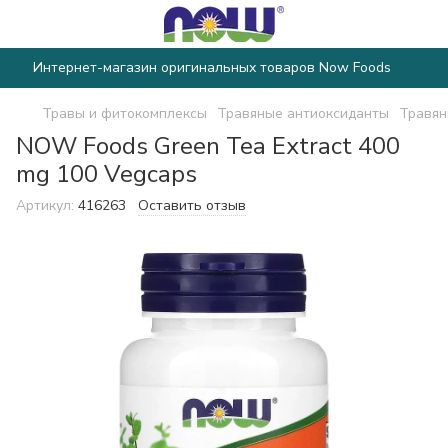
Интернет-магазин оригинальных товаров Now Foods
Травы и фитокомплексы
Травяные антиоксиданты
Травян
NOW Foods Green Tea Extract 400
mg 100 Vegcaps
Артикул:
416263
Оставить отзыв