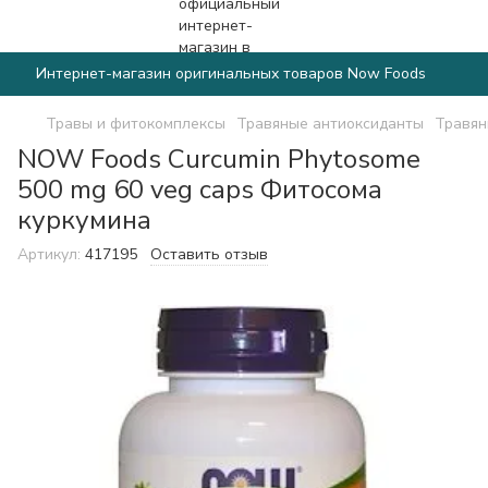
Интернет-магазин оригинальных товаров Now Foods
Травы и фитокомплексы
Травяные антиоксиданты
Травян
NOW Foods Curcumin Phytosome
500 mg 60 veg caps Фитосома
куркумина
Артикул:
417195
Оставить отзыв