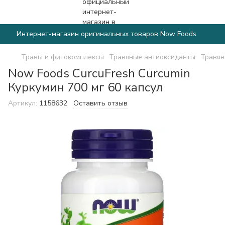
Интернет-магазин оригинальных товаров Now Foods
Травы и фитокомплексы
Травяные антиоксиданты
Травян
Now Foods CurcuFresh Curcumin
Куркумин 700 мг 60 капсул
Артикул:
1158632
Оставить отзыв