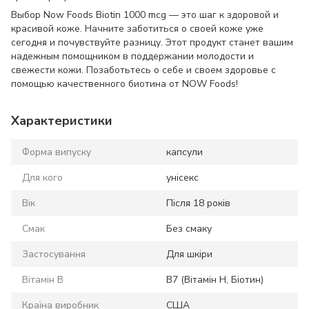
Выбор Now Foods Biotin 1000 mcg — это шаг к здоровой и
красивой коже. Начните заботиться о своей коже уже
сегодня и почувствуйте разницу. Этот продукт станет вашим
надежным помощником в поддержании молодости и
свежести кожи. Позаботьтесь о себе и своем здоровье с
помощью качественного биотина от NOW Foods!
Характеристики
Форма випуску
капсули
Для кого
унісекс
Вік
Після 18 років
Смак
Без смаку
Застосування
Для шкіри
Вітамін B
B7 (Вітамін H, Біотин)
Країна виробник
США