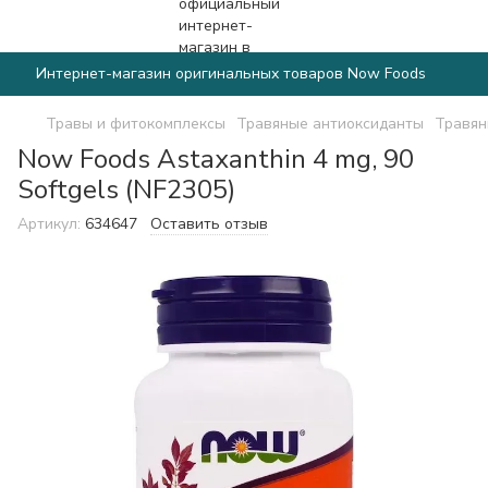
Интернет-магазин оригинальных товаров Now Foods
Травы и фитокомплексы
Травяные антиоксиданты
Травян
Now Foods Astaxanthin 4 mg, 90
Softgels (NF2305)
Артикул:
634647
Оставить отзыв