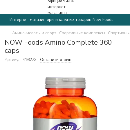
Интернет-магазин оригинальных товаров Now Foods
Аминокислоты и спорт
Спортивные комплексы
Спортивны
NOW Foods Amino Complete 360
caps
Артикул:
416273
Оставить отзыв