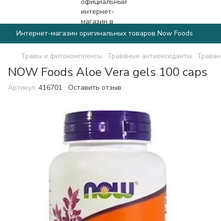
Интернет-магазин оригинальных товаров Now Foods
Травы и фитокомплексы
Травяные антиоксиданты
Травян
NOW Foods Aloe Vera gels 100 caps
Артикул:
416701
Оставить отзыв