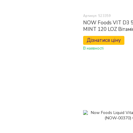
Артикул: 523359
NOW Foods VIT D3 
MINT 120 LOZ Вітамі
смаком м'яти
Дізнатися ціну
В наявності