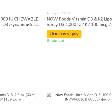
Артикул: 523605
5000 IU CHEWABLE
NOW Foods Vitamin D3 & K2 Lip
н D3 жувальний, зі
Spray D3 1,000 IU / K2 100 mcg 2 
ml) Вітамін D3 / K2
Дізнатися ціну
В наявності