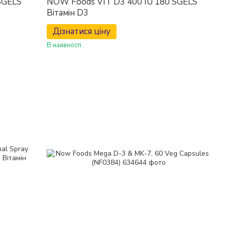
SGELS
NOW Foods VIT D3 400 IU 180 SGELS
Вітамін D3
Дізнатися ціну
В наявності