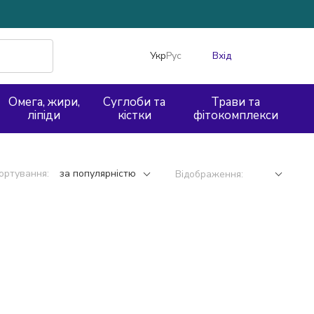
Укр
Рус
Вхід
Омега, жири,
Суглоби та
Трави та
ліпіди
кістки
фітокомплекси
ортування:
за популярністю
Відображення: