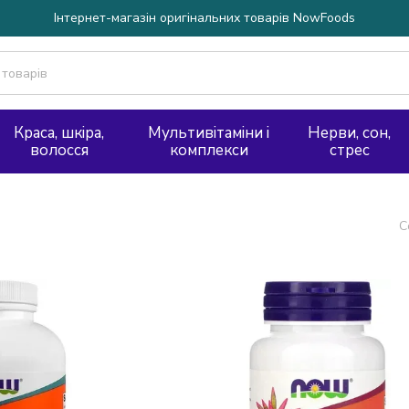
Інтернет-магазін оригінальних товарів NowFoods
Краса, шкіра,
Мультивітаміни і
Нерви, сон,
волосся
комплекси
стрес
С