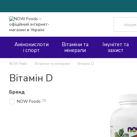
Перейти до основного контенту
Амінокислоти
Вітаміни та
Імунітет та
і спорт
мінерали
захист
NOW Foods
Вітаміни та мінерали
Вітамін D
Вітамін D
Бренд
25
NOW Foods