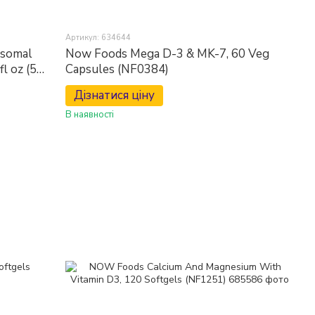
Артикул: 634644
osomal
Now Foods Mega D-3 & MK-7, 60 Veg
fl oz (59
Capsules (NF0384)
Дізнатися ціну
В наявності