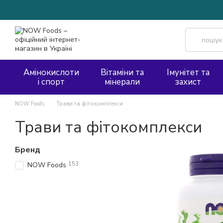
Перейти до основного контенту
Амінокислоти
Вітаміни та
Імунітет та
і спорт
мінерали
захист
NOW Foods
Трави та фітокомплекси
Трави та фітокомплекси
Бренд
153
NOW Foods