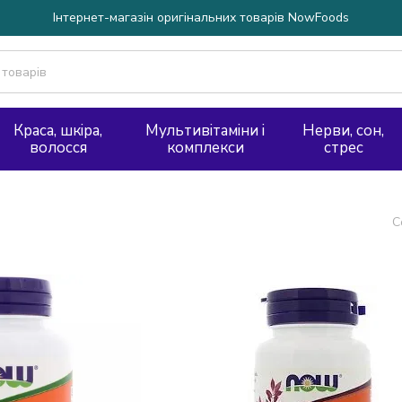
Інтернет-магазін оригінальних товарів NowFoods
Краса, шкіра,
Мультивітаміни і
Нерви, сон,
волосся
комплекси
стрес
С