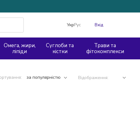
Укр
Рус
Вхід
Омега, жири,
Суглоби та
Трави та
ліпіди
кістки
фітокомплекси
ортування:
за популярністю
Відображення: