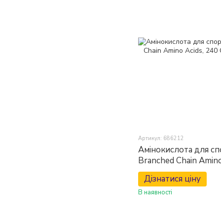
Артикул: 686212
Амінокислота для с
Branched Chain Amino
Capsules
Дізнатися ціну
В наявності