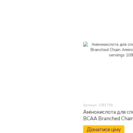
Артикул: 1091794
Амінокислота для с
BCAA Branched Chain
caps / 30 servings
Дізнатися ціну