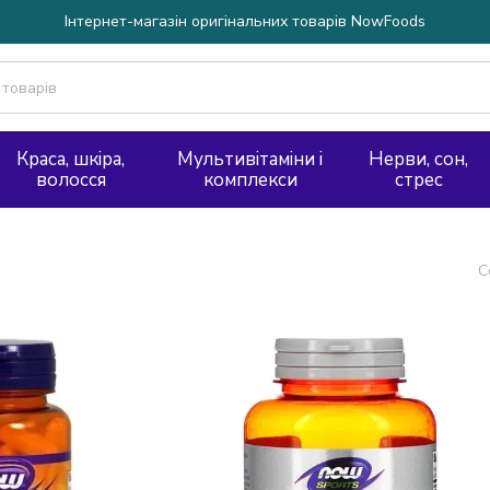
Інтернет-магазін оригінальних товарів NowFoods
Краса, шкіра,
Мультивітаміни і
Нерви, сон,
волосся
комплекси
стрес
С