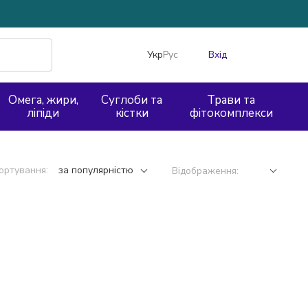
Укр
Рус
Вхід
Омега, жири,
Суглоби та
Трави та
ліпіди
кістки
фітокомплекси
ортування:
за популярністю
Відображення: