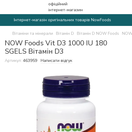
Інтернет-магазін оригінальних товарів NowFoods
Вітаміни та мінерали
Вітамін D
Вітамін D NOW Foods
NOW 
NOW Foods Vit D3 1000 IU 180
SGELS Вітамін D3
Артикул:
463959
Написати відгук