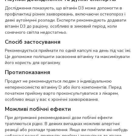
Дослідження показують, що вітамін D3 може допомогти в
профілактиці різних захворювань, включаючи остеопороз і
деякі аутоімунні розлади. Експерти рекомендують додавати
вітамін D3 до раціону, особливо в зимовий період, коли
сонячного світла недостатньо.
Спосіб застосування
Рекомендується приймати по одній капсулі на день під час їжі.
Це допоможе поліпшити засвоєння вітаміну та максимізувати
його користь для організму.
Протипоказання
Продукт не рекомендується людям з індивідуальною
непереносимістю вітаміну D або його компонентів. Перед
початком прийому варто проконсультуватися з лікарем,
особливо якщо у вас є хронічні захворювання.
Можливі побічні ефекти
При дотриманні рекомендованої дози побічні ефекти
трапляються рідко. В деяких випадках можливі алергічні
реакції або розлади травлення. Якщо ви помітили які-небудь
небажані реакції, припиніть прийом і зверніться до лікаря.