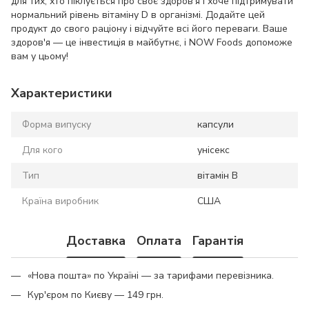
для тих, хто піклується про своє здоров'я і хоче підтримувати
нормальний рівень вітаміну D в організмі. Додайте цей
продукт до свого раціону і відчуйте всі його переваги. Ваше
здоров'я — це інвестиція в майбутнє, і NOW Foods допоможе
вам у цьому!
Характеристики
Форма випуску
капсули
Для кого
унісекс
Тип
вітамін B
Країна виробник
США
Доставка
Оплата
Гарантія
«Нова пошта» по Україні — за тарифами перевізника.
Кур'єром по Києву — 149 грн.