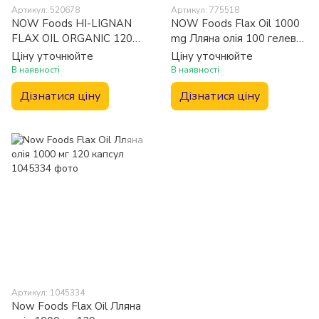
Артикул: 520678
Артикул: 775518
NOW Foods HI-LIGNAN
NOW Foods Flax Oil 1000
FLAX OIL ORGANIC 120
mg Лляна олія 100 гелевих
SGELS Льняна олія
капсул
Ціну уточнюйте
Ціну уточнюйте
В наявності
В наявності
Дізнатися ціну
Дізнатися ціну
Артикул: 1045334
Now Foods Flax Oil Лляна