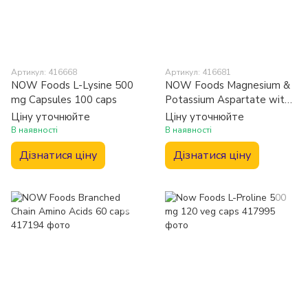
Артикул: 416668
Артикул: 416681
NOW Foods L-Lysine 500
NOW Foods Magnesium &
mg Capsules 100 caps
Potassium Aspartate with
Taurine Capsules 120 caps
Ціну уточнюйте
Ціну уточнюйте
В наявності
В наявності
Дізнатися ціну
Дізнатися ціну