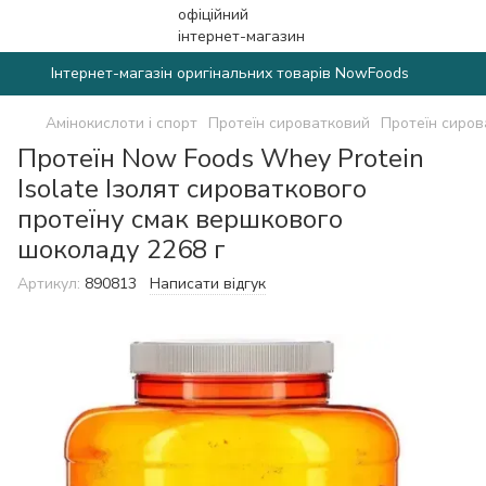
Інтернет-магазін оригінальних товарів NowFoods
Амінокислоти і спорт
Протеїн сироватковий
Протеїн сиро
Протеїн Now Foods Whey Protein
Isolate Ізолят сироваткового
протеїну смак вершкового
шоколаду 2268 г
Артикул:
890813
Написати відгук