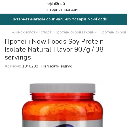
Інтернет-магазін оригінальних товарів NowFoods
Амінокислоти і спорт
Протеїн сироватковий
Протеїн сиро
Протеїн Now Foods Soy Protein
Isolate Natural Flavor 907g / 38
servings
Артикул:
1040288
Написати відгук