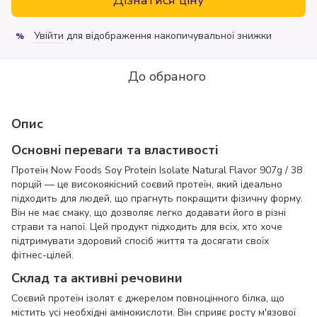
Увійти
для відображення накопичувальної знижки
%
До обраного
Опис
Основні переваги та властивості
Протеїн Now Foods Soy Protein Isolate Natural Flavor 907g / 38
порцій — це високоякісний соєвий протеїн, який ідеально
підходить для людей, що прагнуть покращити фізичну форму.
Він не має смаку, що дозволяє легко додавати його в різні
страви та напої. Цей продукт підходить для всіх, хто хоче
підтримувати здоровий спосіб життя та досягати своїх
фітнес-цілей.
Склад та активні речовини
Соєвий протеїн ізолят є джерелом повноцінного білка, що
містить усі необхідні амінокислоти. Він сприяє росту м'язової