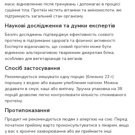
маси, відновленню після тренувань і допомагає в процесі
сушіння тіла. Протеїн містить вітаміни та амінокислоти, які
підтримують загальний стан організму.
Наукові дослідження та думки експертів
Безліч досліджень підтверджує ефективність соєвого
протеїну в підтриманні здоров'я та фізичної активності.
Експерти відзначають, що соєвий протеїн може бути
відмінною альтернативою тваринним джерелам білка,
особливо для вегетаріанців та веганів.
Спосіб застосування
Рекомендується змішувати одну порцію (близько 23 г)
порошку з водою або вашим улюбленим напоєм. Можна
додавати в смузі, каші або випічку. Зручна упаковка на 38
порцій дозволяє легко контролювати кількість споживаного
протеїну.
Протипоказання
Продукт не рекомендується людям з алергією на сою. Перед
початком прийому варто проконсультуватися з лікарем, якщо
у вас є хронічні захворювання або ви приймаєте інші