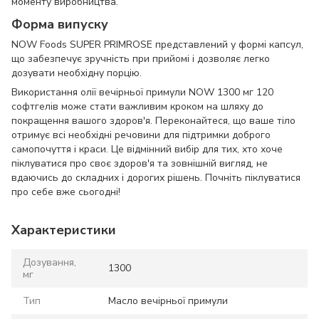
моменту виробництва.
Форма випуску
NOW Foods SUPER PRIMROSE представлений у формі капсул,
що забезпечує зручність при прийомі і дозволяє легко
дозувати необхідну порцію.
Використання олії вечірньої примули NOW 1300 мг 120
софтгелів може стати важливим кроком на шляху до
покращення вашого здоров'я. Переконайтеся, що ваше тіло
отримує всі необхідні речовини для підтримки доброго
самопочуття і краси. Це відмінний вибір для тих, хто хоче
піклуватися про своє здоров'я та зовнішній вигляд, не
вдаючись до складних і дорогих рішень. Почніть піклуватися
про себе вже сьогодні!
Характеристики
Дозування,
1300
мг
Тип
Масло вечірньої примули