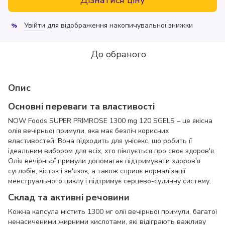
Увійти
для відображення накопичувальної знижки
%
До обраного
Опис
Основні переваги та властивості
NOW Foods SUPER PRIMROSE 1300 mg 120 SGELS – це якісна
олія вечірньої примули, яка має безліч корисних
властивостей. Вона підходить для унісекс, що робить її
ідеальним вибором для всіх, хто піклується про своє здоров'я.
Олія вечірньої примули допомагає підтримувати здоров'я
суглобів, кісток і зв'язок, а також сприяє нормалізації
менструального циклу і підтримує серцево-судинну систему.
Склад та активні речовини
Кожна капсула містить 1300 мг олії вечірньої примули, багатої
ненасиченими жирними кислотами, які відіграють важливу