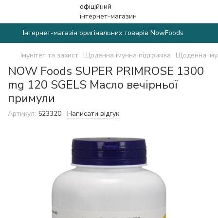
Інтернет-магазін оригінальних товарів NowFoods
Імунітет та захист
Щоденна імунна підтримка
Щоденна іму
NOW Foods SUPER PRIMROSE 1300
mg 120 SGELS Масло вечірньої
примули
Артикул:
523320
Написати відгук