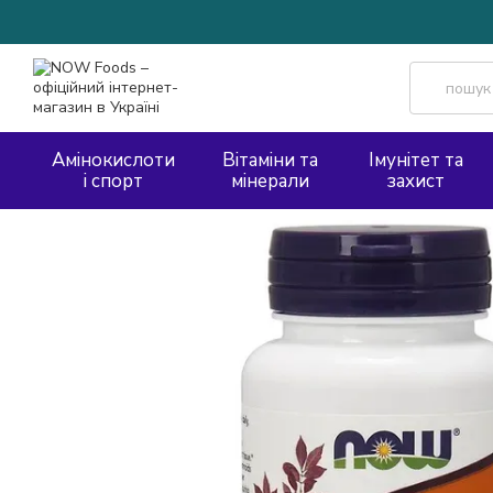
Перейти до основного контенту
Амінокислоти
Вітаміни та
Імунітет та
і спорт
мінерали
захист