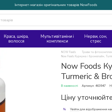
Інтернет-магазін оригінальних товарів NowFoods
Краса, шкіра,
Мультивітаміни і
Нерви, сон,
волосся
комплекси
стрес
NOW Foods
Трави та фітокомпле
Now Foods Куркума і бромелайн, Turme
Now Foods Ку
Turmeric & Br
В наявності
Артикул: 463947
Н
Ціну уточнюйт
Увійти
для відображення на
%