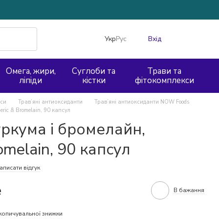
Укр
Рус
Вхід
Омега, жири,
Суглоби та
Трави та
ліпіди
кістки
фітокомплекси
кси
Трав’яні антиоксиданти
Трав’яні антиоксиданти NOW Foods
ric & Bromelain, 90 капсул
ркума і бромелайн,
omelain, 90 капсул
аписати відгук
е
В бажання
копичувальної знижки