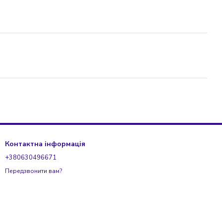
Контактна інформація
+380630496671
Передзвонити вам?