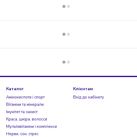
Каталог
Клієнтам
Амінокислоти і спорт
Вхід до кабінету
Вітаміни та мінерали
Імунітет та захист
Краса, шкіра, волосся
Мультивітаміни і комплекси
Нерви, сон, стрес