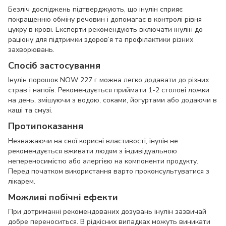
Безліч досліджень підтверджують, що інулін сприяє
покращенню обміну речовин і допомагає в контролі рівня
цукру в крові. Експерти рекомендують включати інулін до
раціону для підтримки здоров’я та профілактики різних
захворювань.
Спосіб застосування
Інулін порошок NOW 227 г можна легко додавати до різних
страв і напоїв. Рекомендується приймати 1-2 столові ложки
на день, змішуючи з водою, соками, йогуртами або додаючи в
каші та смузі.
Протипоказання
Незважаючи на свої корисні властивості, інулін не
рекомендується вживати людям з індивідуальною
непереносимістю або алергією на компоненти продукту.
Перед початком використання варто проконсультуватися з
лікарем.
Можливі побічні ефекти
При дотриманні рекомендованих дозувань інулін зазвичай
добре переноситься. В рідкісних випадках можуть виникати