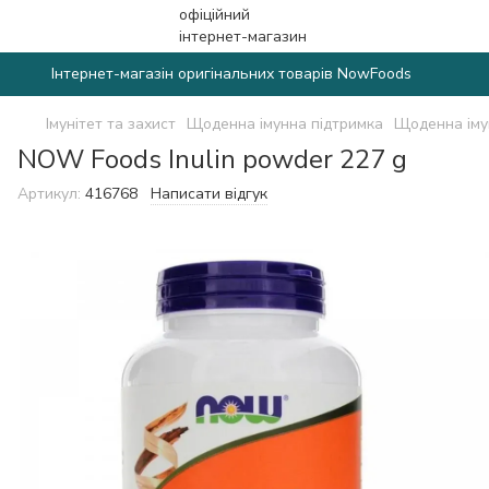
Інтернет-магазін оригінальних товарів NowFoods
Імунітет та захист
Щоденна імунна підтримка
Щоденна іму
NOW Foods Inulin powder 227 g
Артикул:
416768
Написати відгук