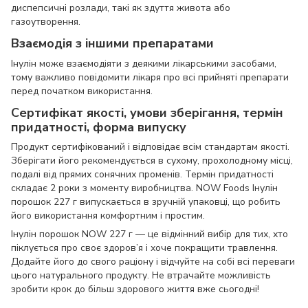
диспепсичні розлади, такі як здуття живота або
газоутворення.
Взаємодія з іншими препаратами
Інулін може взаємодіяти з деякими лікарськими засобами,
тому важливо повідомити лікаря про всі прийняті препарати
перед початком використання.
Сертифікат якості, умови зберігання, термін
придатності, форма випуску
Продукт сертифікований і відповідає всім стандартам якості.
Зберігати його рекомендується в сухому, прохолодному місці,
подалі від прямих сонячних променів. Термін придатності
складає 2 роки з моменту виробництва. NOW Foods Інулін
порошок 227 г випускається в зручній упаковці, що робить
його використання комфортним і простим.
Інулін порошок NOW 227 г — це відмінний вибір для тих, хто
піклується про своє здоров’я і хоче покращити травлення.
Додайте його до свого раціону і відчуйте на собі всі переваги
цього натурального продукту. Не втрачайте можливість
зробити крок до більш здорового життя вже сьогодні!