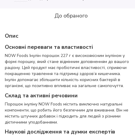
До обраного
Опис
Основні переваги та властивості
NOW Foods Інулін порошок 227 г є високоякісним інуліном у
формі порошку, який стане відмінним доповненням до вашого
раціону. Цей продукт має пробіотичні властивості, сприяючи
покращенню травлення та підтримці здоров’я кишечника.
Інулін допомагає збільшити кількість корисних бактерій в
організмі, що позитивно впливає на загальне самопочуття.
Склад та активні речовини
Порошок інуліну NOW Foods містить виключно натуральні
компоненти, що робить його безпечним для вживання. Він не
містить штучних добавок і підходить для людей з різними
дієтичними уподобаннями.
Наукові дослідження та думки експертів