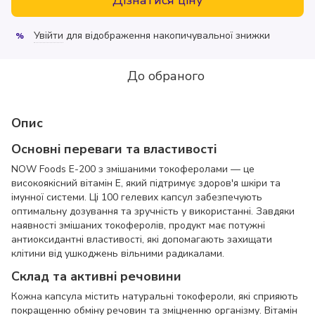
Увійти
для відображення накопичувальної знижки
%
До обраного
Опис
Основні переваги та властивості
NOW Foods E-200 з змішаними токоферолами — це
високоякісний вітамін E, який підтримує здоров'я шкіри та
імунної системи. Ці 100 гелевих капсул забезпечують
оптимальну дозування та зручність у використанні. Завдяки
наявності змішаних токоферолів, продукт має потужні
антиоксидантні властивості, які допомагають захищати
клітини від ушкоджень вільними радикалами.
Склад та активні речовини
Кожна капсула містить натуральні токофероли, які сприяють
покращенню обміну речовин та зміцненню організму. Вітамін