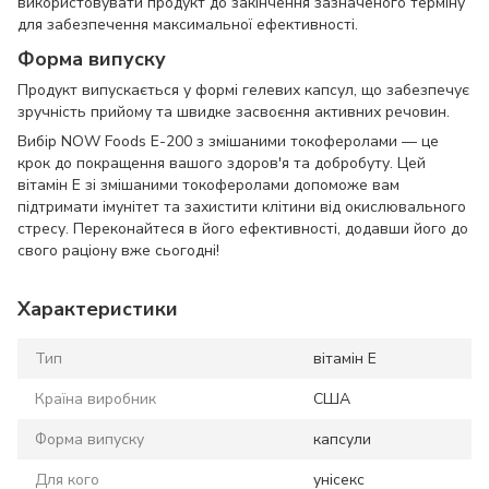
використовувати продукт до закінчення зазначеного терміну
для забезпечення максимальної ефективності.
Форма випуску
Продукт випускається у формі гелевих капсул, що забезпечує
зручність прийому та швидке засвоєння активних речовин.
Вибір NOW Foods E-200 з змішаними токоферолами — це
крок до покращення вашого здоров'я та добробуту. Цей
вітамін E зі змішаними токоферолами допоможе вам
підтримати імунітет та захистити клітини від окислювального
стресу. Переконайтеся в його ефективності, додавши його до
свого раціону вже сьогодні!
Характеристики
Тип
вітамін E
Країна виробник
США
Форма випуску
капсули
Для кого
унісекс