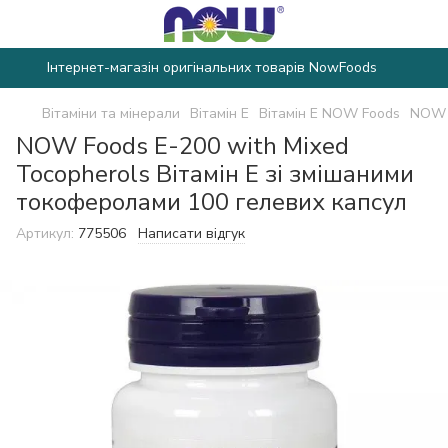
Інтернет-магазін оригінальних товарів NowFoods
Вітаміни та мінерали
Вітамін E
Вітамін E NOW Foods
NOW F
NOW Foods E-200 with Mixed
Tocopherols Вітамін Е зі змішаними
токоферолами 100 гелевих капсул
Артикул:
775506
Написати відгук