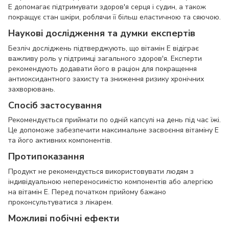
E допомагає підтримувати здоров'я серця і судин, а також
покращує стан шкіри, роблячи її більш еластичною та сяючою.
Наукові дослідження та думки експертів
Безліч досліджень підтверджують, що вітамін E відіграє
важливу роль у підтримці загального здоров'я. Експерти
рекомендують додавати його в раціон для покращення
антиоксидантного захисту та зниження ризику хронічних
захворювань.
Спосіб застосування
Рекомендується приймати по одній капсулі на день під час їжі.
Це допоможе забезпечити максимальне засвоєння вітаміну E
та його активних компонентів.
Протипоказання
Продукт не рекомендується використовувати людям з
індивідуальною непереносимістю компонентів або алергією
на вітамін E. Перед початком прийому бажано
проконсультуватися з лікарем.
Можливі побічні ефекти