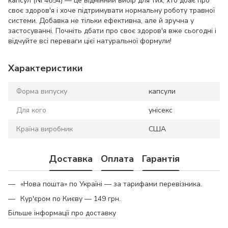
капсул (NF4654) — це відмінний вибір для тих, хто дбає про
своє здоров'я і хоче підтримувати нормальну роботу травної
системи. Добавка не тільки ефективна, але й зручна у
застосуванні. Почніть дбати про своє здоров'я вже сьогодні і
відчуйте всі переваги цієї натуральної формули!
Характеристики
Форма випуску
капсули
Для кого
унісекс
Країна виробник
США
Доставка
Оплата
Гарантія
«Нова пошта» по Україні — за тарифами перевізника.
Кур'єром по Києву — 149 грн.
Більше інформації про доставку