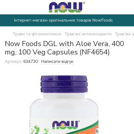
Інтернет-магазін оригінальних товарів NowFoods
Трави та фітокомплекси
Трав’яні антиоксиданти
Трав’яні
Now Foods DGL with Aloe Vera, 400
mg, 100 Veg Capsules (NF4654)
Артикул:
634730
Написати відгук