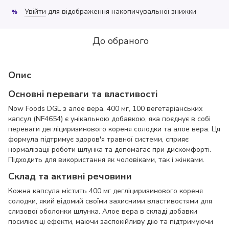
Увійти
для відображення накопичувальної знижки
%
До обраного
Опис
Основні переваги та властивості
Now Foods DGL з алое вера, 400 мг, 100 вегетаріанських
капсул (NF4654) є унікальною добавкою, яка поєднує в собі
переваги дегліциризинового кореня солодки та алое вера. Ця
формула підтримує здоров'я травної системи, сприяє
нормалізації роботи шлунка та допомагає при дискомфорті.
Підходить для використання як чоловіками, так і жінками.
Склад та активні речовини
Кожна капсула містить 400 мг дегліциризинового кореня
солодки, який відомий своїми захисними властивостями для
слизової оболонки шлунка. Алое вера в складі добавки
посилює ці ефекти, маючи заспокійливу дію та підтримуючи