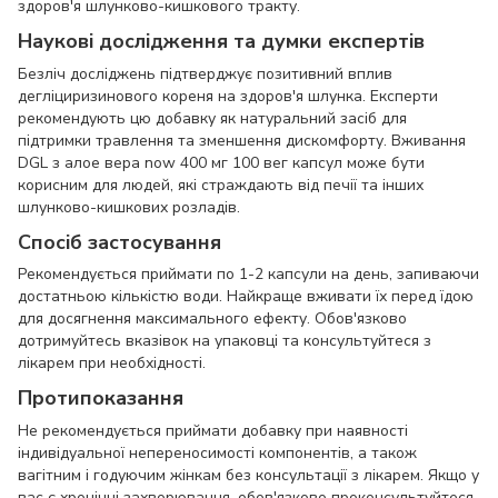
здоров'я шлунково-кишкового тракту.
Наукові дослідження та думки експертів
Безліч досліджень підтверджує позитивний вплив
дегліциризинового кореня на здоров'я шлунка. Експерти
рекомендують цю добавку як натуральний засіб для
підтримки травлення та зменшення дискомфорту. Вживання
DGL з алое вера now 400 мг 100 вег капсул може бути
корисним для людей, які страждають від печії та інших
шлунково-кишкових розладів.
Спосіб застосування
Рекомендується приймати по 1-2 капсули на день, запиваючи
достатньою кількістю води. Найкраще вживати їх перед їдою
для досягнення максимального ефекту. Обов'язково
дотримуйтесь вказівок на упаковці та консультуйтеся з
лікарем при необхідності.
Протипоказання
Не рекомендується приймати добавку при наявності
індивідуальної непереносимості компонентів, а також
вагітним і годуючим жінкам без консультації з лікарем. Якщо у
вас є хронічні захворювання, обов'язково проконсультуйтеся