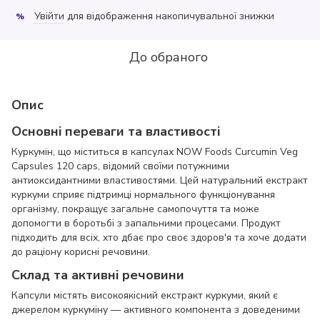
Увійти
для відображення накопичувальної знижки
%
До обраного
Опис
Основні переваги та властивості
Куркумін, що міститься в капсулах NOW Foods Curcumin Veg
Capsules 120 caps, відомий своїми потужними
антиоксидантними властивостями. Цей натуральний екстракт
куркуми сприяє підтримці нормального функціонування
організму, покращує загальне самопочуття та може
допомогти в боротьбі з запальними процесами. Продукт
підходить для всіх, хто дбає про своє здоров'я та хоче додати
до раціону корисні речовини.
Склад та активні речовини
Капсули містять високоякісний екстракт куркуми, який є
джерелом куркуміну — активного компонента з доведеними