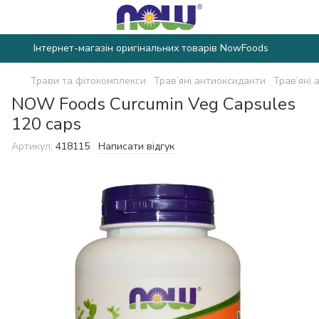
Інтернет-магазін оригінальних товарів NowFoods
Трави та фітокомплекси
Трав’яні антиоксиданти
Трав’яні
NOW Foods Curcumin Veg Capsules
120 caps
Артикул:
418115
Написати відгук