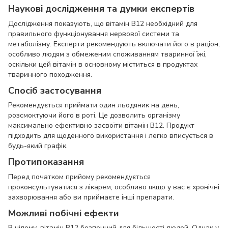
Наукові дослідження та думки експертів
Дослідження показують, що вітамін B12 необхідний для
правильного функціонування нервової системи та
метаболізму. Експерти рекомендують включати його в раціон,
особливо людям з обмеженим споживанням тваринної їжі,
оскільки цей вітамін в основному міститься в продуктах
тваринного походження.
Спосіб застосування
Рекомендується приймати один льодяник на день,
розсмоктуючи його в роті. Це дозволить організму
максимально ефективно засвоїти вітамін B12. Продукт
підходить для щоденного використання і легко вписується в
будь-який графік.
Протипоказання
Перед початком прийому рекомендується
проконсультуватися з лікарем, особливо якщо у вас є хронічні
захворювання або ви приймаєте інші препарати.
Можливі побічні ефекти
В цілому, вітамін B12 безпечний для більшості людей. Однак у