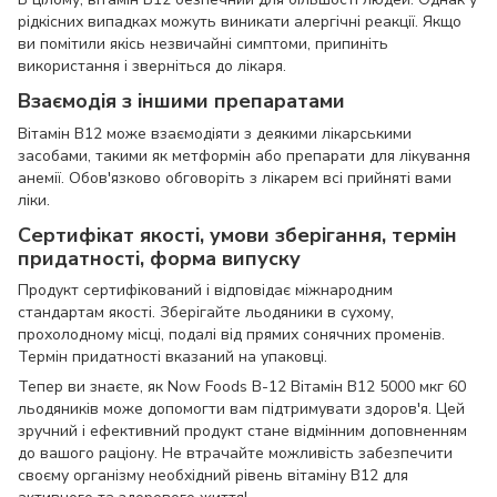
рідкісних випадках можуть виникати алергічні реакції. Якщо
ви помітили якісь незвичайні симптоми, припиніть
використання і зверніться до лікаря.
Взаємодія з іншими препаратами
Вітамін B12 може взаємодіяти з деякими лікарськими
засобами, такими як метформін або препарати для лікування
анемії. Обов'язково обговоріть з лікарем всі прийняті вами
ліки.
Сертифікат якості, умови зберігання, термін
придатності, форма випуску
Продукт сертифікований і відповідає міжнародним
стандартам якості. Зберігайте льодяники в сухому,
прохолодному місці, подалі від прямих сонячних променів.
Термін придатності вказаний на упаковці.
Тепер ви знаєте, як Now Foods B-12 Вітамін B12 5000 мкг 60
льодяників може допомогти вам підтримувати здоров'я. Цей
зручний і ефективний продукт стане відмінним доповненням
до вашого раціону. Не втрачайте можливість забезпечити
своєму організму необхідний рівень вітаміну B12 для