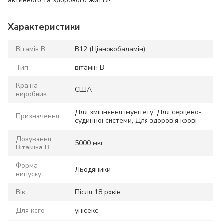
активного та здорового життя!
Характеристики
Вітамін B
B12 (Ціанокобаламін)
Тип
вітамін B
Країна
США
виробник
Для зміцнення імунітету, Для серцево-
Призначення
судинної системи, Для здоров'я крові
Дозування
5000 мкг
Вітаміна B
Форма
Льодяники
випуску
Вік
Після 18 років
Для кого
унісекс