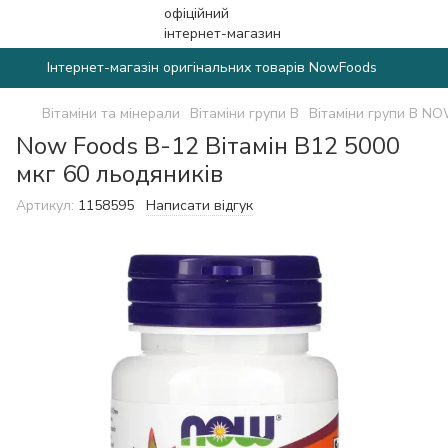
Інтернет-магазін оригінальних товарів NowFoods
Вітаміни та мінерали
Вітаміни групи B
Вітаміни групи B N
Now Foods B-12 Вітамін В12 5000
мкг 60 льодяників
Артикул:
1158595
Написати відгук