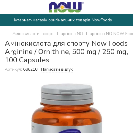
Інтернет-магазін оригінальних товарів NowFoods
Амінокислоти і спорт
L-аргінін і NO
L-аргінін і NO NOW Foo
Амінокислота для спорту Now Foods
Arginine / Ornithine, 500 mg / 250 mg,
100 Capsules
Артикул:
686210
Написати відгук