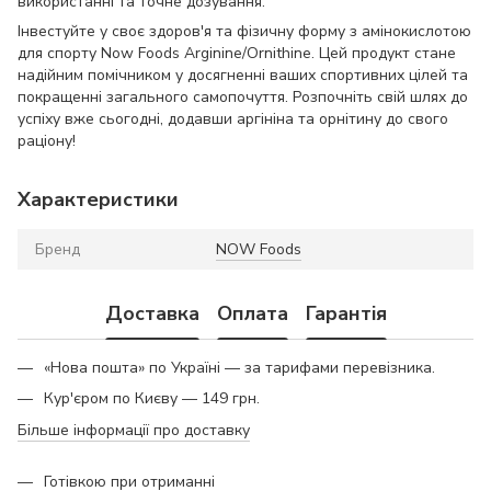
використанні та точне дозування.
Інвестуйте у своє здоров'я та фізичну форму з амінокислотою
для спорту Now Foods Arginine/Ornithine. Цей продукт стане
надійним помічником у досягненні ваших спортивних цілей та
покращенні загального самопочуття. Розпочніть свій шлях до
успіху вже сьогодні, додавши аргініна та орнітину до свого
раціону!
Характеристики
Бренд
NOW Foods
Доставка
Оплата
Гарантія
«Нова пошта» по Україні — за тарифами перевізника.
Кур'єром по Києву — 149 грн.
Більше інформації про доставку
Готівкою при отриманні