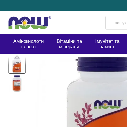
Перейти до основного контенту
Амінокислоти
Вітаміни та
Імунітет та
і спорт
мінерали
захист