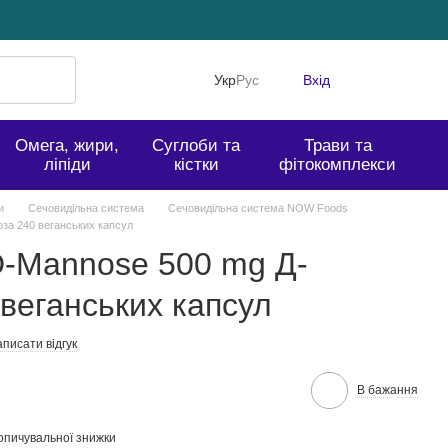
Укр
Рус
Вхід
Омега, жири,
Суглоби та
Трави та
ліпіди
кістки
фітокомплекси
и
Сечовидільна система
Сечовидільна система NOW Foods
а 240 веганських капсул
-Mannose 500 mg Д-
веганських капсул
писати відгук
В бажання
опичувальної знижки