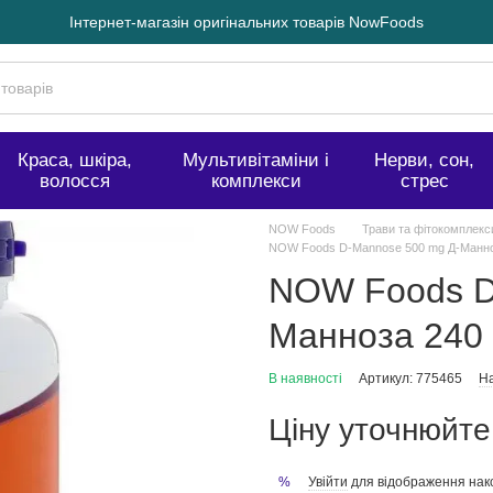
Інтернет-магазін оригінальних товарів NowFoods
Краса, шкіра,
Мультивітаміни і
Нерви, сон,
волосся
комплекси
стрес
NOW Foods
Трави та фітокомплекс
NOW Foods D-Mannose 500 mg Д-Манноз
NOW Foods D
Манноза 240 
В наявності
Артикул: 775465
На
Ціну уточнюйте
Увійти
для відображення нак
%